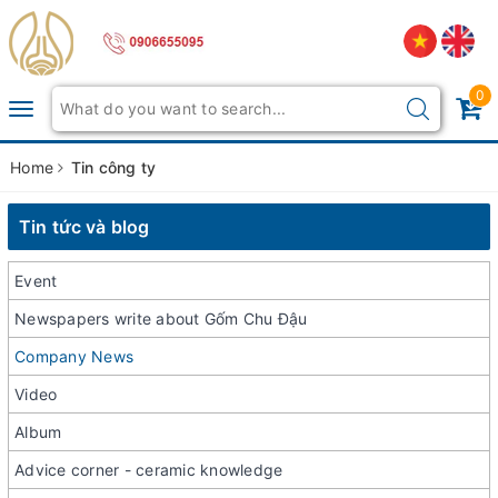
0
Toggle
navigation
Home
Tin công ty
Tin tức và blog
Event
Newspapers write about Gốm Chu Đậu
Company News
Video
Album
Advice corner - ceramic knowledge