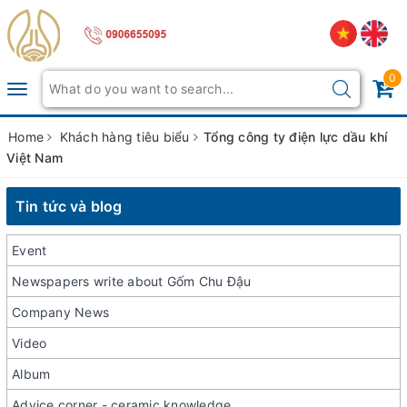
0
Toggle
navigation
Home
Khách hàng tiêu biểu
Tổng công ty điện lực dầu khí
Việt Nam
Tin tức và blog
Event
Newspapers write about Gốm Chu Đậu
Company News
Video
Album
Advice corner - ceramic knowledge